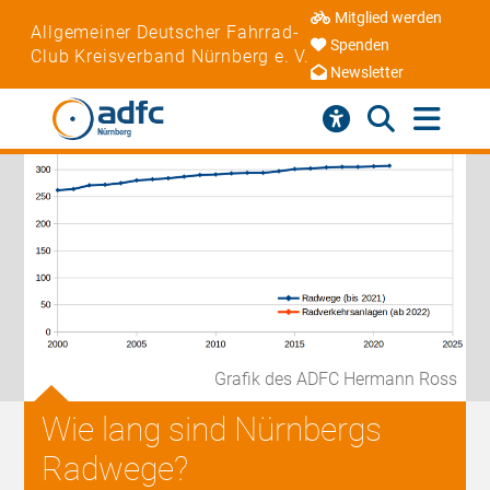
Mitglied werden
Allgemeiner Deutscher Fahrrad-
Spenden
Club Kreisverband Nürnberg e. V.
Newsletter
Grafik des ADFC Hermann Ross
Wie lang sind Nürnbergs
Radwege?