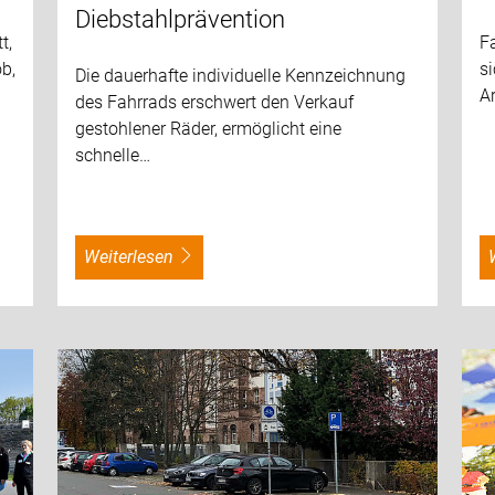
Diebstahlprävention
t,
Fa
b,
si
Die dauerhafte individuelle Kennzeichnung
A
des Fahrrads erschwert den Verkauf
gestohlener Räder, ermöglicht eine
schnelle…
weiterlesen