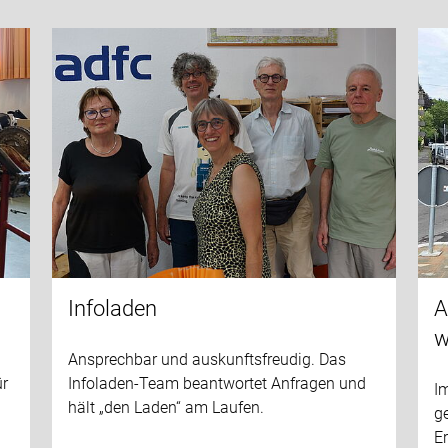
Infoladen
A
w
Ansprechbar und auskunftsfreudig. Das
ür
Infoladen-Team beantwortet Anfragen und
Im
hält „den Laden“ am Laufen.
g
Er