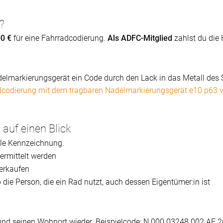
?
00 €
für eine Fahrradcodierung.
Als ADFC-Mitglied
zahlst du die 
elmarkierungsgerät ein Code durch den Lack in das Metall des S
adcodierung mit dem tragbaren Nadelmarkierungsgerät e10 p63 
auf einen Blick
elle Kennzeichnung.
ermittelt werden
verkaufen
b die Person, die ein Rad nutzt, auch dessen Eigentümer:in ist
 und seinen Wohnort wieder. Beispielcode: N 000 03248 002 AF 