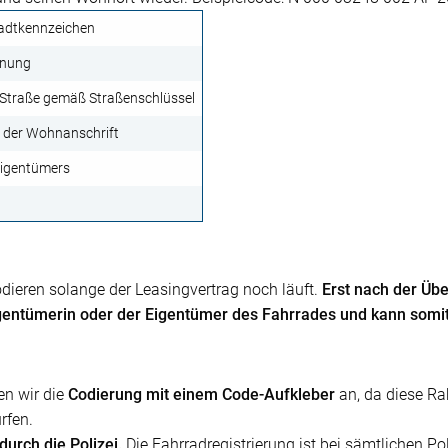
tadtkennzeichen
nnung
 Straße gemäß Straßenschlüssel
der Wohnanschrift
 Eigentümers
odieren solange der Leasingvertrag noch läuft.
Erst nach der Ü
Eigentümerin oder der Eigentümer des Fahrrades und kann somi
en wir die
Codierung mit einem Code-Aufkleber
an, da diese R
rfen.
durch die Polizei.
Die Fahrradregistrierung ist bei sämtlichen Poli