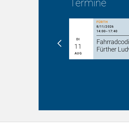
Termine
FÜRTH
8/11/2026
14:00
–
17:40
DI
erung bei
Fahrradcodi
11
n-Kärwa Nürnberg
Fürther Lu
AUG