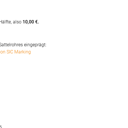
Hälfte, also
10,00 €.
attelrohres eingeprägt:
von SIC Marking
26