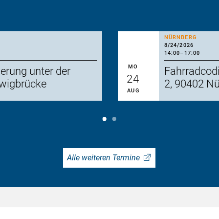
NÜRNBERG
8/24/2026
14:00
–
17:00
MO
erung unter der
Fahrradcod
24
dwigbrücke
2, 90402 N
AUG
Alle weiteren Termine