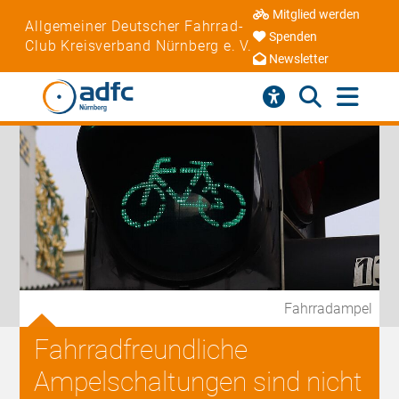
Mitglied werden
Allgemeiner Deutscher Fahrrad-
Spenden
Club Kreisverband Nürnberg e. V.
Newsletter
Fahrradampel
Fahrradfreundliche
Ampelschaltungen sind nicht