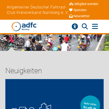
Mitglied werden
Allgemeiner Deutscher Fahrrad-
Spenden
Club Kreisverband Nürnberg e. V.
Newsletter
Neuigkeiten