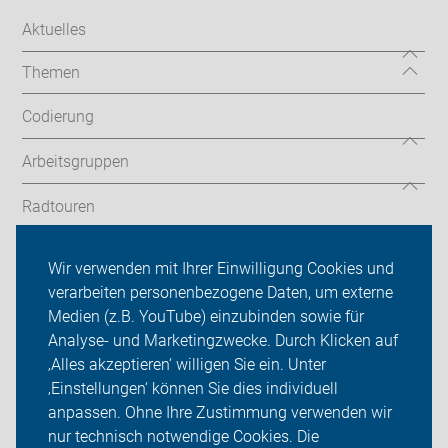
Aktuelles
Themen
Codierung
Arbeitsgruppen
Radtouren
ADFC Nürnberg
Wir verwenden mit Ihrer Einwilligung Cookies und
verarbeiten personenbezogene Daten, um externe
Kalender
Medien (z.B. YouTube) einzubinden sowie für
Analyse- und Marketingzwecke. Durch Klicken auf
Sei dabei
‚Alles akzeptieren‘ willigen Sie ein. Unter
Presse
‚Einstellungen‘ können Sie dies individuell
anpassen. Ohne Ihre Zustimmung verwenden wir
Login
nur technisch notwendige Cookies. Die